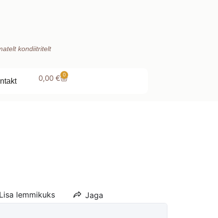
telt kondiitritelt
0
0,00
€
ntakt
Lisa lemmikuks
Jaga