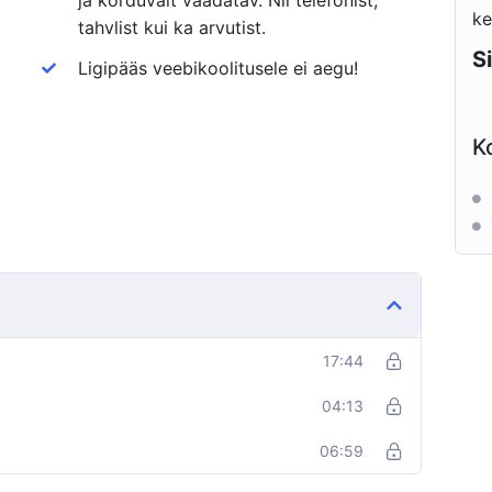
ke
tahvlist kui ka arvutist.
S
Ligipääs veebikoolitusele ei aegu!
K
17:44
04:13
06:59