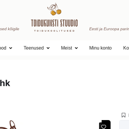
sed kõigile
Eesti ja Euroopa parima
ood
Teenused
Meist
Minu konto
Ko
ehk