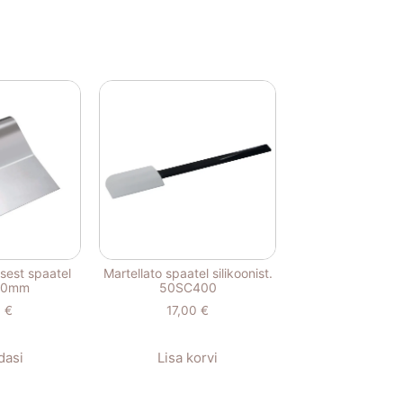
asest spaatel
Martellato spaatel silikoonist.
20mm
50SC400
0
€
17,00
€
dasi
Lisa korvi