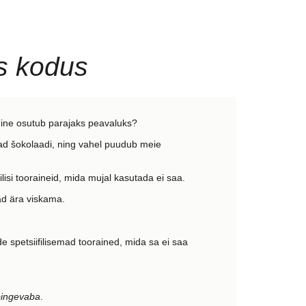
ks kodus
idmine osutub parajaks peavaluks?
ead šokolaadi, ning vahel puudub meie
lisi tooraineid, mida mujal kasutada ei saa.
ad ära viskama.
e spetsiifilisemad toorained, mida sa ei saa
 pingevaba
.