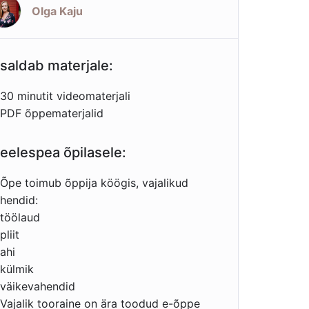
Olga Kaju
isaldab materjale:
30 minutit videomaterjali
PDF õppematerjalid
eelespea õpilasele:
Õpe toimub õppija köögis, vajalikud
hendid:
töölaud
pliit
ahi
külmik
väikevahendid
Vajalik tooraine on ära toodud e-õppe