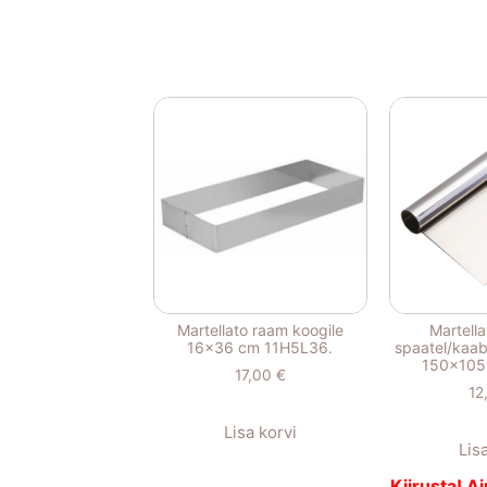
Martellato raam koogile
Martella
16×36 cm 11H5L36.
spaatel/kaabi
150x105
17,00
€
12
Lisa korvi
Lis
Kiirusta! Ai