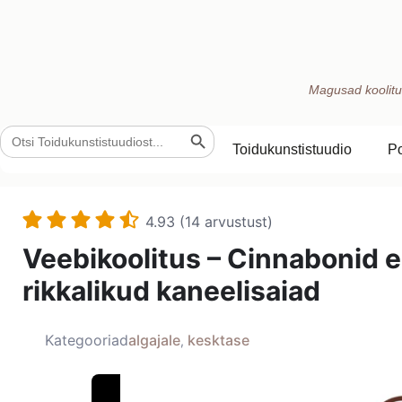
Magusad koolitu
Search Button
Search
for:
Toidukunstistuudio
P
4.93 (14 arvustust)
Veebikoolitus – Cinnabonid 
rikkalikud kaneelisaiad
Kategooriad
algajale
kesktase
,