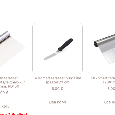
to terasest
Silikomart terasest nurgeline
Silikomart ter
ts/taignalõikur.
spaatel 20 cm
120x1
mm. RD150
8,00
€
8,0
,00
€
Lisa korvi
Loe e
a korvi
nult 2 tk alles!