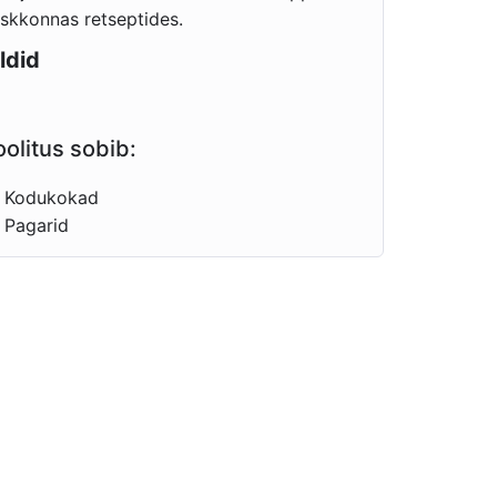
skkonnas retseptides.
ildid
oolitus sobib:
Kodukokad
Pagarid