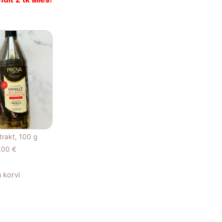
strakt, 100 g
,00
€
a korvi