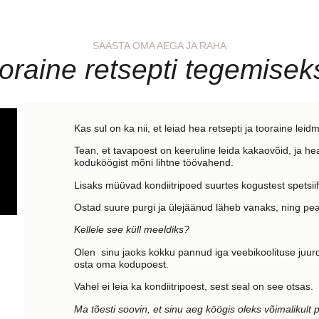
SÄÄSTA OMA AEGA JA RAHA
oraine retsepti tegemise
Kas sul on ka nii, et leiad hea retsepti ja tooraine le
Tean, et tavapoest on keeruline leida kakaovõid, ja h
koduköögist mõni lihtne töövahend.
Lisaks müüvad kondiitripoed suurtes kogustest spetsiifi
Ostad suure purgi ja ülejäänud läheb vanaks, ning pe
Kellele see küll meeldiks?
Olen sinu jaoks kokku pannud iga veebikoolituse juurd
osta oma kodupoest.
Vahel ei leia ka kondiitripoest, sest seal on see otsas.
Ma tõesti soovin, et sinu aeg köögis oleks võimalikult