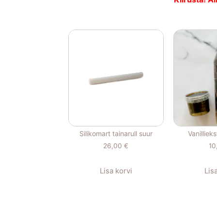
Silikomart tainarull suur
Vanilliek
26,00
€
10
Lisa korvi
Lis