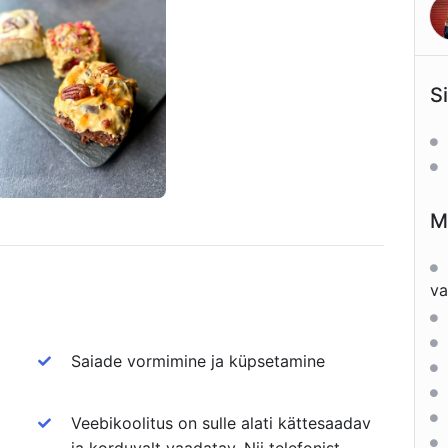
S
M
va
Saiade vormimine ja küpsetamine
Veebikoolitus on sulle alati kättesaadav
ja korduvalt vaadatav. Nii telefonist,