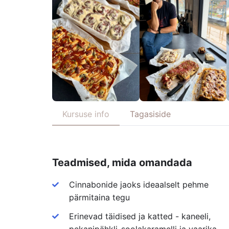
Kursuse info
Tagasiside
Teadmised, mida omandada
Cinnabonide jaoks ideaalselt pehme
pärmitaina tegu
Erinevad täidised ja katted - kaneeli,
pekanipähkli-soolakaramelli ja vaarika-