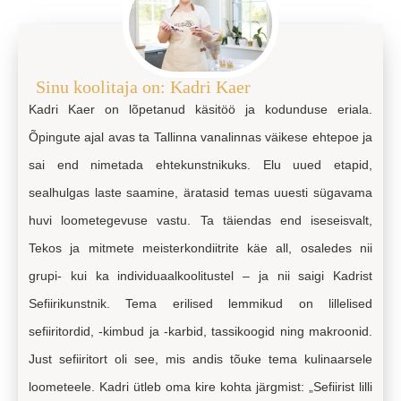
Sinu koolitaja on: Kadri Kaer
Kadri Kaer on lõpetanud käsitöö ja kodunduse eriala.
Õpingute ajal avas ta Tallinna vanalinnas väikese ehtepoe ja
sai end nimetada ehtekunstnikuks. Elu uued etapid,
sealhulgas laste saamine, äratasid temas uuesti sügavama
huvi loometegevuse vastu. Ta täiendas end iseseisvalt,
Tekos ja mitmete meisterkondiitrite käe all, osaledes nii
grupi- kui ka individuaalkoolitustel – ja nii saigi Kadrist
Sefiirikunstnik. Tema erilised lemmikud on lillelised
sefiiritordid, -kimbud ja -karbid, tassikoogid ning makroonid.
Just sefiiritort oli see, mis andis tõuke tema kulinaarsele
loometeele. Kadri ütleb oma kire kohta järgmist: „Sefiirist lilli