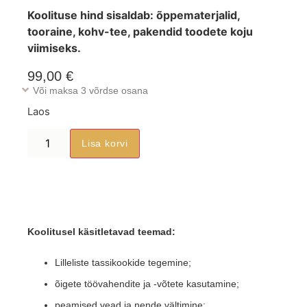
Koolituse hind sisaldab: õppematerjalid,
tooraine, kohv-tee, pakendid toodete koju
viimiseks.
99,00
€
Või maksa 3 võrdse osana
Laos
Lisa korvi
Koolitusel käsitletavad teemad:
Lilleliste tassikookide tegemine;
õigete töövahendite ja -võtete kasutamine;
peamised vead ja nende vältimine;