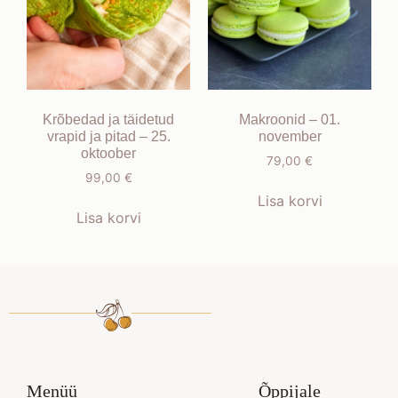
Krõbedad ja täidetud
Makroonid – 01.
vrapid ja pitad – 25.
november
oktoober
79,00
€
99,00
€
Lisa korvi
Lisa korvi
Menüü
Õppijale