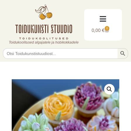
0
0,00
€
Toidukoolitused algajatele ja hobikokkadele
Searc
Search
for: