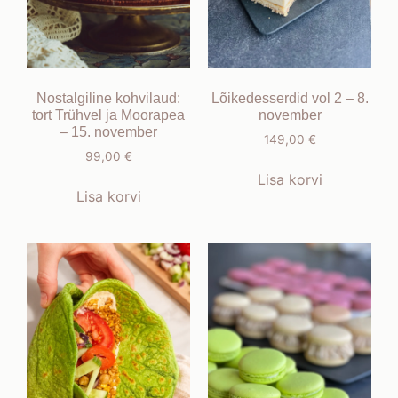
Nostalgiline kohvilaud:
Lõikedesserdid vol 2 – 8.
tort Trühvel ja Moorapea
november
– 15. november
149,00
€
99,00
€
Lisa korvi
Lisa korvi