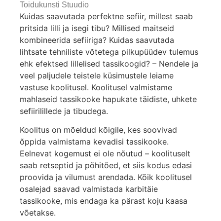
Toidukunsti Stuudio
Kuidas saavutada perfektne sefiir, millest saab
pritsida lilli ja isegi tibu? Millised maitseid
kombineerida sefiiriga? Kuidas saavutada
lihtsate tehniliste võtetega pilkupüüdev tulemus
ehk efektsed lillelised tassikoogid? – Nendele ja
veel paljudele teistele küsimustele leiame
vastuse koolitusel. Koolitusel valmistame
mahlaseid tassikooke hapukate täidiste, uhkete
sefiirilillede ja tibudega.
Koolitus on mõeldud kõigile, kes soovivad
õppida valmistama kevadisi tassikooke.
Eelnevat kogemust ei ole nõutud – koolituselt
saab retseptid ja põhitõed, et siis kodus edasi
proovida ja vilumust arendada. Kõik koolitusel
osalejad saavad valmistada karbitäie
tassikooke, mis endaga ka pärast koju kaasa
võetakse.