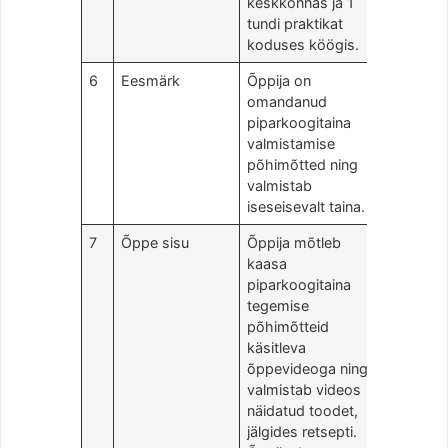
keskkonnas ja 1
tundi praktikat
koduses köögis.
6
Eesmärk
Õppija on
omandanud
piparkoogitaina
valmistamise
põhimõtted ning
valmistab
iseseisevalt taina.
7
Õppe sisu
Õppija mõtleb
kaasa
piparkoogitaina
tegemise
põhimõtteid
käsitleva
õppevideoga ning
valmistab videos
näidatud toodet,
jälgides retsepti.