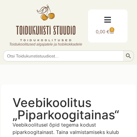
0
0,00
€
Toidukoolitused algajatele ja hobikokkadele
Searc
Search
for:
Veebikoolitus
„Piparkoogitainas“
Veebikoolitusel õpid tegema kodust
piparkoogitainast. Taina valmistamiseks kulub