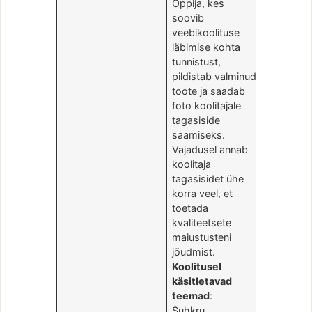
Õppija, kes
soovib
veebikoolituse
läbimise kohta
tunnistust,
pildistab valminud
toote ja saadab
foto koolitajale
tagasiside
saamiseks.
Vajadusel annab
koolitaja
tagasisidet ühe
korra veel, et
toetada
kvaliteetsete
maiustusteni
jõudmist.
Koolitusel
käsitletavad
teemad
:
Suhkru