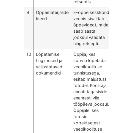
retseptis.
9
Õppematerjalide
E-õppe keskkond
loend
veebis sisaldab
õppevideot, mida
saab aasta
jooksul vaadata
ning retsepti.
10
Lõpetamise
Õppija, kes
tingimused ja
soovib lõpetada
väljastatavad
veebikoolituse
dokumendid
tunnistusega,
esitab maiustust
fotodel. Koolitaja
annab tagasiside
enamasti viie
tööpäeva jooksul.
Õppijale, kes
fotosid
korrektsetest
veebikoolituse