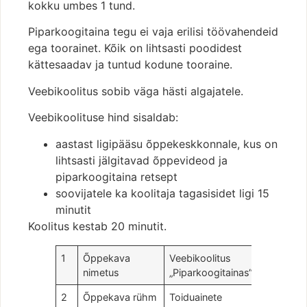
kokku umbes 1 tund.
Piparkoogitaina tegu ei vaja erilisi töövahendeid
ega toorainet. Kõik on lihtsasti poodidest
kättesaadav ja tuntud kodune tooraine.
Veebikoolitus sobib väga hästi algajatele.
Veebikoolituse hind sisaldab:
aastast ligipääsu õppekeskkonnale, kus on
lihtsasti jälgitavad õppevideod ja
piparkoogitaina retsept
soovijatele ka koolitaja tagasisidet ligi 15
minutit
Koolitus kestab 20 minutit.
1
Õppekava
Veebikoolitus
nimetus
„Piparkoogitainas“
2
Õppekava rühm
Toiduainete