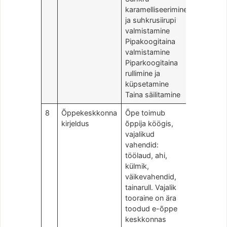
karamelliseerimine
ja suhkrusiirupi
valmistamine
Pipakoogitaina
valmistamine
Piparkoogitaina
rullimine ja
küpsetamine
Taina säilitamine
8
Õppekeskkonna
Õpe toimub
kirjeldus
õppija köögis,
vajalikud
vahendid:
töölaud, ahi,
külmik,
väikevahendid,
tainarull. Vajalik
tooraine on ära
toodud e-õppe
keskkonnas