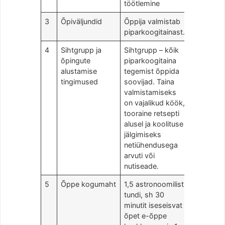
töötlemine
3
Õpiväljundid
Õppija valmistab
piparkoogitainast.
4
Sihtgrupp ja
Sihtgrupp – kõik
õpingute
piparkoogitaina
alustamise
tegemist õppida
tingimused
soovijad. Taina
valmistamiseks
on vajalikud köök,
tooraine retsepti
alusel ja koolituse
jälgimiseks
netiühendusega
arvuti või
nutiseade.
5
Õppe kogumaht
1,5 astronoomilist
tundi, sh 30
minutit iseseisvat
õpet e-õppe