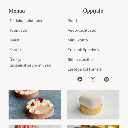
Menüü
Õppijale
Toidukunstistuudio
Pood
Teenused
Veebikoolitused
Meist
Minu konto
Kontakt
Erakooli õppeinfo
Üld- ja
Rühmakoolitus
tagasimaksetingimused
Lastega kokkamine