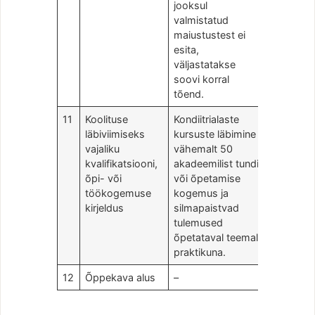
jooksul
valmistatud
maiustustest ei
esita,
väljastatakse
soovi korral
tõend.
11
Koolituse
Kondiitrialaste
läbiviimiseks
kursuste läbimine
vajaliku
vähemalt 50
kvalifikatsiooni,
akadeemilist tundi
õpi- või
või õpetamise
töökogemuse
kogemus ja
kirjeldus
silmapaistvad
tulemused
õpetataval teemal
praktikuna.
12
Õppekava alus
–