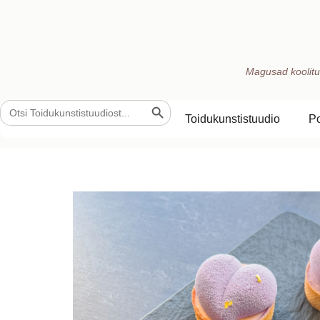
Magusad koolitu
Search Button
Search
for:
Toidukunstistuudio
P