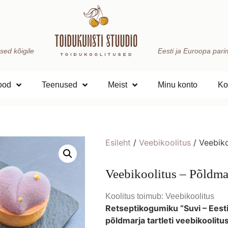
sed kõigile
Eesti ja Euroopa parima
ood
Teenused
Meist
Minu konto
Ko
Esileht
/
Veebikoolitus
/ Veebiko
Veebikoolitus – Põldmar
Koolitus toimub: Veebikoolitus
Retseptikogumiku “Suvi – Eest
põldmarja tartleti veebikoolitus