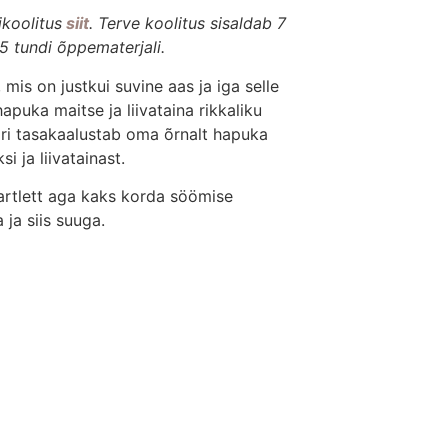
koolitus
siit
. Terve koolitus sisaldab 7
5 tundi õppematerjali.
 mis on justkui suvine aas ja iga selle
puka maitse ja liivataina rikkaliku
ri tasakaalustab oma õrnalt hapuka
i ja liivatainast.
artlett aga kaks korda söömise
ja siis suuga.