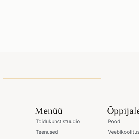
Menüü
Õppijal
Toidukunstistuudio
Pood
Teenused
Veebikoolitu