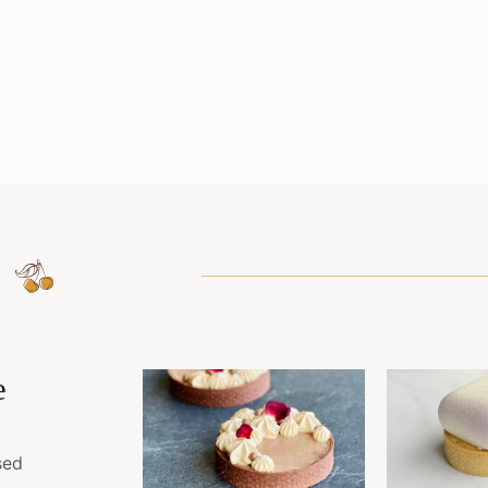
e
sed