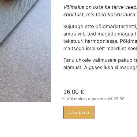
Võimalus on osta ka terve veebi
koolitust, mis teeb kokku lausa 
Kujutage ette põldmarjatartletti,
amps viib teid marjade magus-ha
tekstuuri harmooniasse. Põldma
maitsega imeliselt mandlist keeks
Tänu uhkele välimusele pakub t
elamust. Alguses ikka silmadega 
16,00
€
Või maksa alguses vaid 22,6€
Lisa korvi