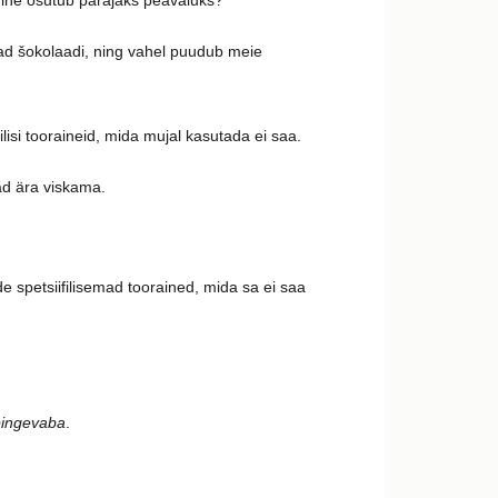
idmine osutub parajaks peavaluks?
ead šokolaadi, ning vahel puudub meie
lisi tooraineid, mida mujal kasutada ei saa.
ad ära viskama.
e spetsiifilisemad toorained, mida sa ei saa
 pingevaba
.