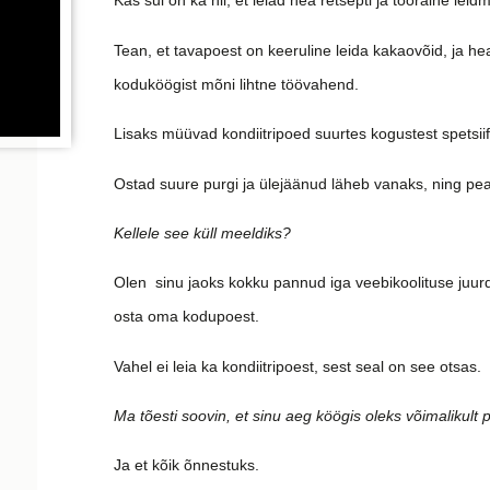
Kas sul on ka nii, et leiad hea retsepti ja tooraine le
Tean, et tavapoest on keeruline leida kakaovõid, ja h
koduköögist mõni lihtne töövahend.
Lisaks müüvad kondiitripoed suurtes kogustest spetsiifi
Ostad suure purgi ja ülejäänud läheb vanaks, ning pe
Kellele see küll meeldiks?
Olen sinu jaoks kokku pannud iga veebikoolituse juurd
osta oma kodupoest.
Vahel ei leia ka kondiitripoest, sest seal on see otsas.
Ma tõesti soovin, et sinu aeg köögis oleks võimalikult
Ja et kõik õnnestuks.