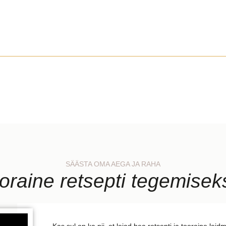
SÄÄSTA OMA AEGA JA RAHA
oraine retsepti tegemise