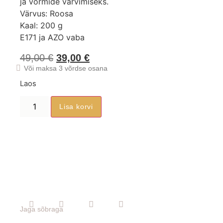
ja vormide värvimiseks.
Värvus: Roosa
Kaal: 200 g
E171 ja AZO vaba
49,00
€
39,00
€
Või maksa 3 võrdse osana
Laos
Lisa korvi
Jaga sõbraga