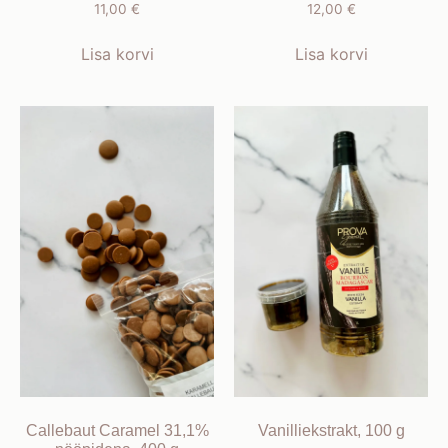
11,00
€
12,00
€
Lisa korvi
Lisa korvi
Callebaut Caramel 31,1%
Vanilliekstrakt, 100 g