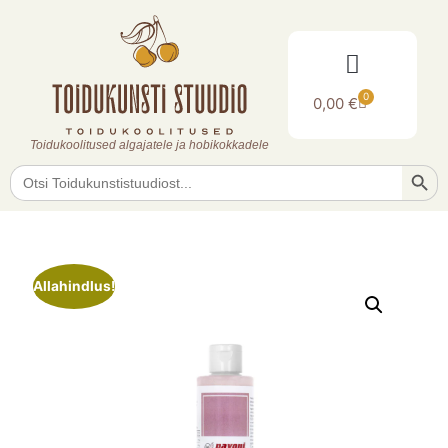
0
0,00
€
Toidukoolitused algajatele ja hobikokkadele
Searc
Search
for:
Allahindlus!