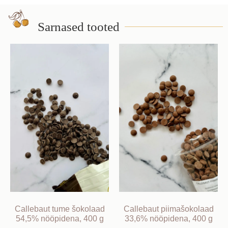
Sarnased tooted
Callebaut tume šokolaad
Callebaut piimašokolaad
54,5% nööpidena, 400 g
33,6% nööpidena, 400 g