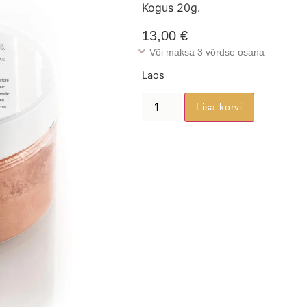
Kogus 20g.
13,00
€
Või maksa 3 võrdse osana
Laos
Lisa korvi