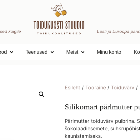
sed kõigile
Eesti ja Euroopa parima
ood
Teenused
Meist
Minu konto
Ko
Esileht
/
Tooraine
/
Toiduvärv
/ 
Silikomart pärlmutter 
Pärlmutter toiduvärv pulbrina. S
šokolaadiesemete, suhkrupõhist
kaunistamiseks.