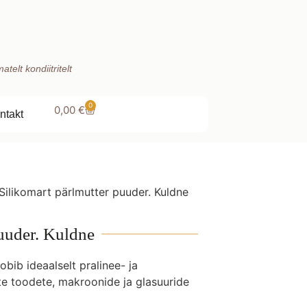
telt kondiitritelt
0
0,00
€
ntakt
Silikomart pärlmutter puuder. Kuldne
puuder. Kuldne
obib ideaalselt pralinee- ja
e toodete, makroonide ja glasuuride