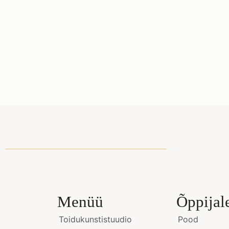
Menüü
Õppijal
Toidukunstistuudio
Pood