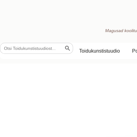
Magusad koolitu
Search Button
Search
for:
Toidukunstistuudio
P