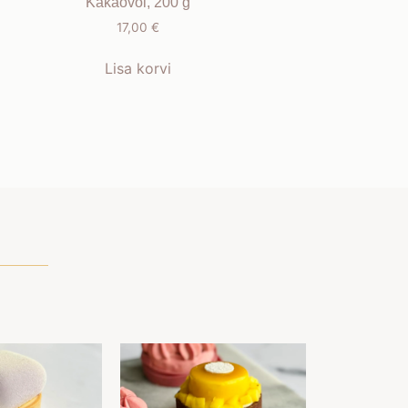
Kakaovõi, 200 g
17,00
€
Lisa korvi