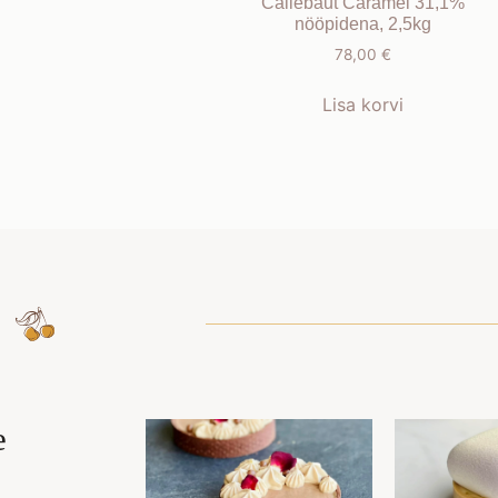
Callebaut Caramel 31,1%
nööpidena, 2,5kg
78,00
€
Lisa korvi
e