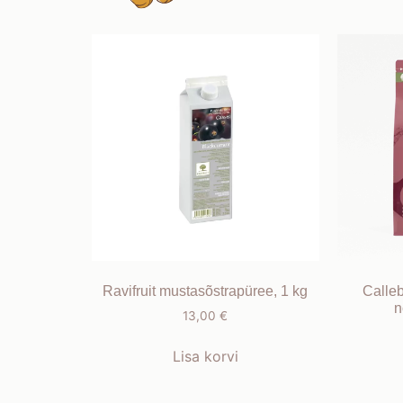
Ravifruit mustasõstrapüree, 1 kg
Calle
n
13,00
€
Lisa korvi