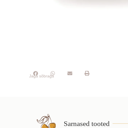
Jaga sõbraga
Sarnased tooted