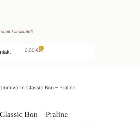
telt kondiitritelt
0
0,00
€
ntakt
kommivorm Classic Bon – Praline
lassic Bon – Praline