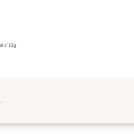
al c´11g
-