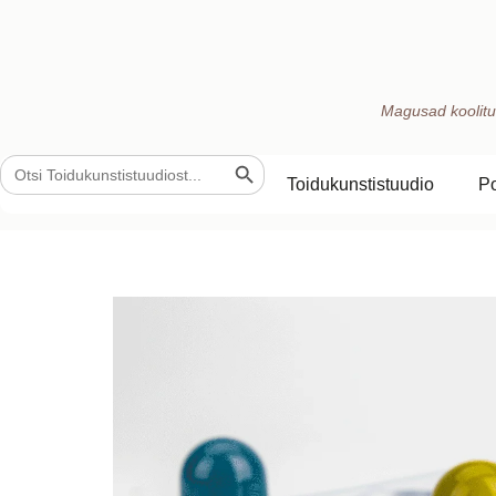
Magusad koolitu
Search Button
Search
for:
Toidukunstistuudio
P