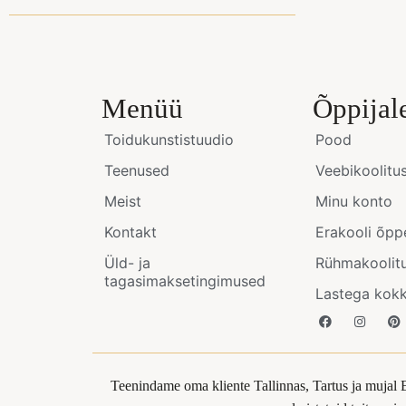
Menüü
Õppijal
Toidukunstistuudio
Pood
Teenused
Veebikoolitu
Meist
Minu konto
Kontakt
Erakooli õpp
Üld- ja
Rühmakoolit
tagasimaksetingimused
Lastega kok
Teenindame oma kliente Tallinnas, Tartus ja mujal 