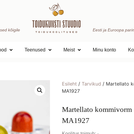
sed kõigile
Eesti ja Euroopa parima
ood
Teenused
Meist
Minu konto
Ko
Esileht
/
Tarvikud
/ Martellato 
MA1927
Martellato kommivorm C
MA1927
Koolitus toimub: -