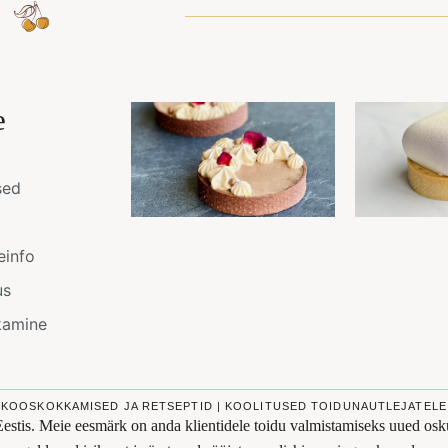
e
sed
einfo
us
kamine
KOOSKOKKAMISED JA RETSEPTID | KOOLITUSED TOIDUNAUTLEJATELE
Eestis. Meie eesmärk on anda klientidele toidu valmistamiseks uued osku