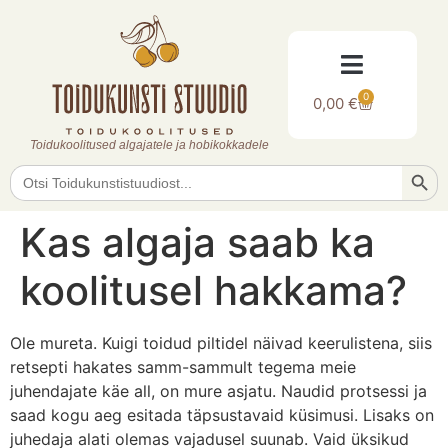
0
0,00
€
Toidukoolitused algajatele ja hobikokkadele
Searc
Search
for:
Kas algaja saab ka
koolitusel hakkama?
Ole mureta. Kuigi toidud piltidel näivad keerulistena, siis
retsepti hakates samm-sammult tegema meie
juhendajate käe all, on mure asjatu. Naudid protsessi ja
saad kogu aeg esitada täpsustavaid küsimusi. Lisaks on
juhedaja alati olemas vajadusel suunab. Vaid üksikud