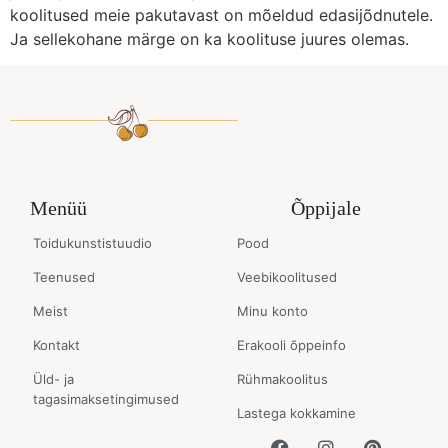
koolitused meie pakutavast on mõeldud edasijõdnutele.
Ja sellekohane märge on ka koolituse juures olemas.
Menüü
Õppijale
Toidukunstistuudio
Pood
Teenused
Veebikoolitused
Meist
Minu konto
Kontakt
Erakooli õppeinfo
Üld- ja
Rühmakoolitus
tagasimaksetingimused
Lastega kokkamine