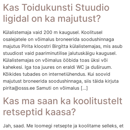
Kas Toidukunsti Stuudio
ligidal on ka majutust?
Külalistemaja vaid 200 m kaugusel. Koolitusel
osalejatele on võimalus broneerida soodushinnaga
majutus Pirita kloostri Birgitta külalistemajas, mis asub
stuudiost vaid paariminutilise jalutuskäigu kaugusel.
Külalistemajas on võimalus ööbida toas üksi või
kahekesi. Iga toa juures on eraldi WC ja duširuum.
Kõikides tubades on internetiühendus. Kui soovid
majutust broneerida soodushinnaga, siis täida kirjuta
pirita@osss.ee Samuti on võimalus […]
Kas ma saan ka koolitustelt
retseptid kaasa?
Jah, saad. Me loomegi retsepte ja koolitame selleks, et