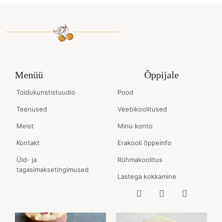
Menüü
Õppijale
Toidukunstistuudio
Pood
Teenused
Veebikoolitused
Meist
Minu konto
Kontakt
Erakooli õppeinfo
Üld- ja
Rühmakoolitus
tagasimaksetingimused
Lastega kokkamine