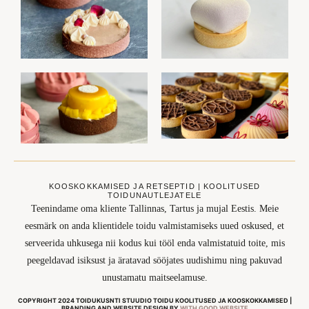
KOOSKOKKAMISED JA RETSEPTID | KOOLITUSED
TOIDUNAUTLEJATELE
Teenindame oma kliente Tallinnas, Tartus ja mujal Eestis. Meie
eesmärk on anda klientidele toidu valmistamiseks uued oskused, et
serveerida uhkusega nii kodus kui tööl enda valmistatuid toite, mis
peegeldavad isiksust ja äratavad sööjates uudishimu ning pakuvad
unustamatu maitseelamuse.
COPYRIGHT 2024 TOIDUKUSNTI STUUDIO TOIDU KOOLITUSED JA KOOSKOKKAMISED |
BRANDING AND WEBSITE DESIGN BY
WITH GOOD WEBSITE