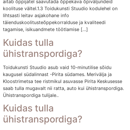
aitab õppijatel saavutada õppekava õpiväljundeid
koolituse vältel.1.3 Toidukunsti Stuudio kodulehel on
lihtsasti leitav asjakohane info
täienduskoolitusteõppekorralduse ja kvaliteedi
tagamise, isikuandmete töötlamise […]
Kuidas tulla
ühistranspordiga?
Toidukunsti Stuudio asub vaid 10-minutilise sõidu
kaugusel südalinnast -Pirita südames. Merivälja ja
Kloostrimetsa tee ristmikul asuvasse Pirita Keskusesse
saab tulla mugavalt nii ratta, auto kui ühistranspordiga.
Ühistranspordiga tulijale..
Kuidas tulla
ühistranspordiga?