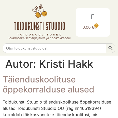
0
0,00
€
Toidukoolitused algajatele ja hobikokkadele
Searc
Search
for:
Autor:
Kristi Hakk
Täienduskoolituse
õppekorralduse alused
Toidukunsti Stuudio täienduskoolituse õppekorralduse
alused Toidukunsti Stuudio OÜ (reg nr 16519394)
korraldab täiskasvanutele täienduskoolitusi, mis