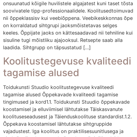
onsuunatud kõigile huvilistele algajatest kuni taset tõsta
soovivatele tipp-professionaalidele. Koolitusedtoimuvad
nii õppeklassisv kui veebiõppena. Veebikeskkonnas õpe
on korraldatud sihtgrupi jaoksmõistetavas selges
keeles. Õppijate jaoks on kättesaadavad nii tehniline kui
sisuline tugi mõistliku ajajooksul. Retsepte saab alla
laadida. Sihtgrupp on täpsustatud […]
Koolitustegevuse kvaliteedi
tagamise alused
Toidukunsti Stuudio koolitustegevuse kvaliteedi
tagamise alused Õppekavade kvaliteedi tagamise
tingimused ja kord1.1. Toidukunsti Stuudio õppekavade
koostamisel ja elluviimisel lähtutakse Täiskasvanute
koolituseseadusest ja Täienduskoolituse standardist.1.2.
Õppekava koostamisel lähtutakse sihtgruppide
vajadustest. Iga koolitus on praktilisesuunitlusega ja