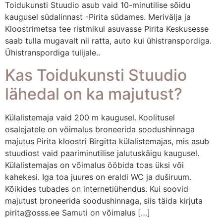
Toidukunsti Stuudio asub vaid 10-minutilise sõidu
kaugusel südalinnast -Pirita südames. Merivälja ja
Kloostrimetsa tee ristmikul asuvasse Pirita Keskusesse
saab tulla mugavalt nii ratta, auto kui ühistranspordiga.
Ühistranspordiga tulijale..
Kas Toidukunsti Stuudio
lähedal on ka majutust?
Külalistemaja vaid 200 m kaugusel. Koolitusel
osalejatele on võimalus broneerida soodushinnaga
majutus Pirita kloostri Birgitta külalistemajas, mis asub
stuudiost vaid paariminutilise jalutuskäigu kaugusel.
Külalistemajas on võimalus ööbida toas üksi või
kahekesi. Iga toa juures on eraldi WC ja duširuum.
Kõikides tubades on internetiühendus. Kui soovid
majutust broneerida soodushinnaga, siis täida kirjuta
pirita@osss.ee Samuti on võimalus […]